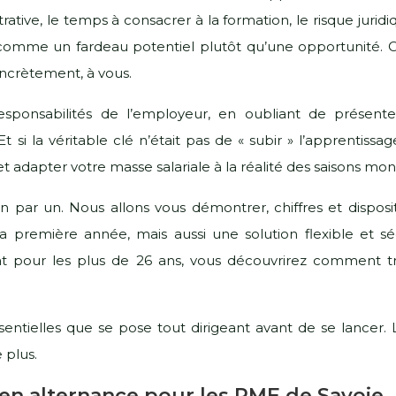
istrative, le temps à consacrer à la formation, le risque ju
 comme un fardeau potentiel plutôt qu’une opportunité. O
ncrètement, à vous.
sponsabilités de l’employeur, en oubliant de présenter
i la véritable clé n’était pas de « subir » l’apprentissag
 et adapter votre masse salariale à la réalité des saisons mo
un par un. Nous allons vous démontrer, chiffres et disposi
 première année, mais aussi une solution flexible et séc
rat pour les plus de 26 ans, vous découvrirez comment 
 essentielles que se pose tout dirigeant avant de se lance
 plus.
en alternance pour les PME de Savoie