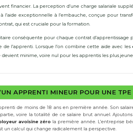
ent financier. La perception d’une charge salariale suppl
râce à l’aide exceptionnelle à l’embauche, conçue pour tr
ntrat, qui est cruciale pour la formation.
faitaire conséquente pour chaque contrat d’apprentissage p
e de l’apprenti. Lorsque l’on combine cette aide avec les
 devient minime, voire nul pour les apprentis les plus jeune
’UN APPRENTI MINEUR POUR UNE TPE A
pprenti de moins de 18 ans en première année. Son salai
artie, voire la totalité de ce salaire brut annuel. Ajoutons 
ployeur avoisine zéro
la première année. L’entreprise bén
est un calcul qui change radicalement la perspective.