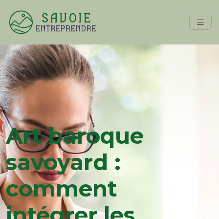
Art baroque
savoyard :
comment
intégrer les